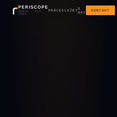
PERISCOPE
O
PRÁCE
SLUŽBY
KONTAKT
MEDIA · EST.
NÁS
2003