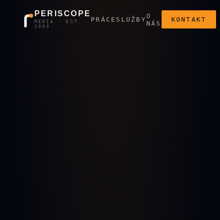
PERISCOPE
O
PRÁCE
SLUŽBY
KONTAKT
MEDIA · EST.
NÁS
2003