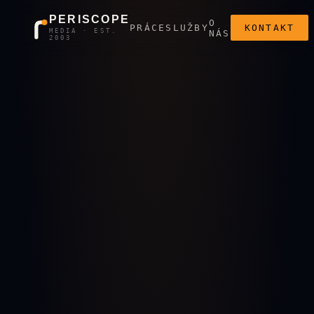
PERISCOPE
O
PRÁCE
SLUŽBY
KONTAKT
MEDIA · EST.
NÁS
2003