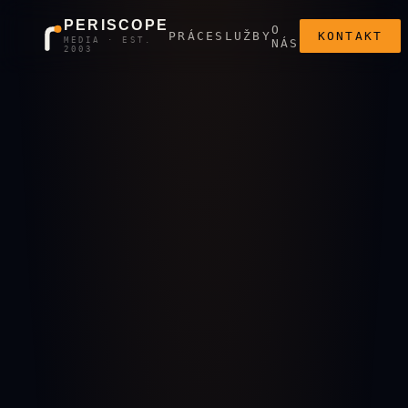
PERISCOPE
O
PRÁCE
SLUŽBY
KONTAKT
MEDIA · EST.
NÁS
2003