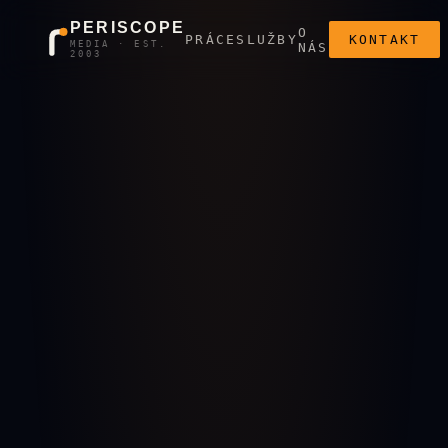
PERISCOPE
O
PRÁCE
SLUŽBY
KONTAKT
MEDIA · EST.
NÁS
2003