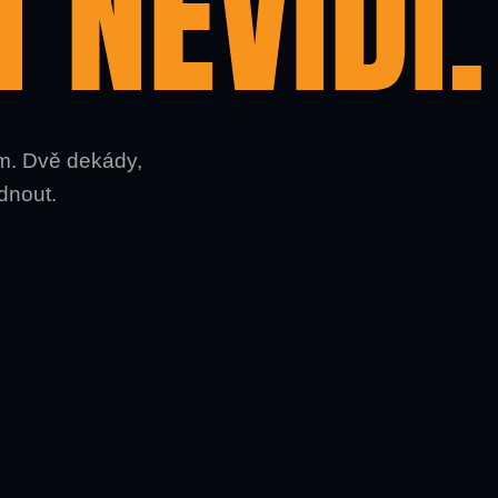
 NEVIDÍ.
m. Dvě dekády,
dnout.