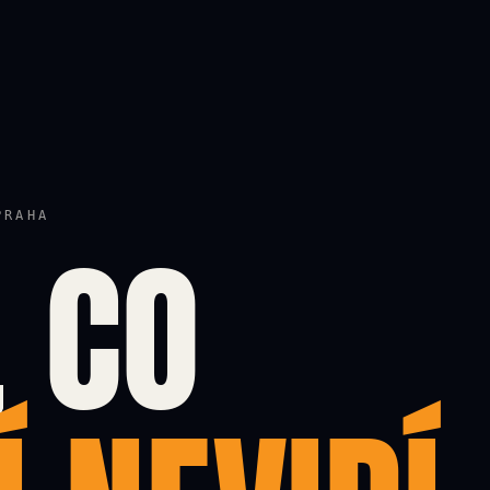
PRAHA
, CO