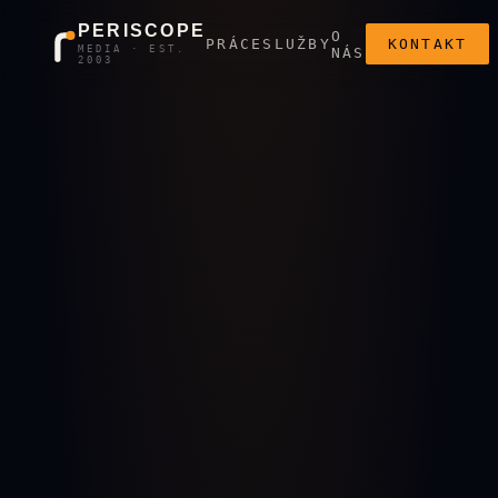
PERISCOPE
O
PRÁCE
SLUŽBY
KONTAKT
MEDIA · EST.
NÁS
2003