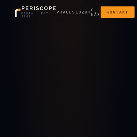
PERISCOPE
O
PRÁCE
SLUŽBY
KONTAKT
MEDIA · EST.
NÁS
2003