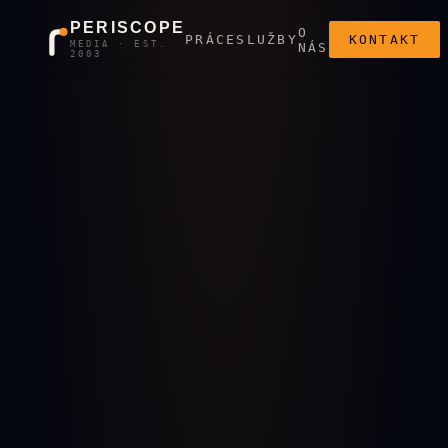
PERISCOPE
O
PRÁCE
SLUŽBY
KONTAKT
MEDIA · EST.
NÁS
2003