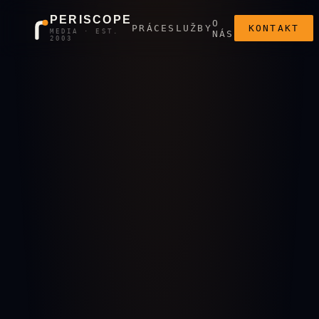
PERISCOPE
O
PRÁCE
SLUŽBY
KONTAKT
MEDIA · EST.
NÁS
2003