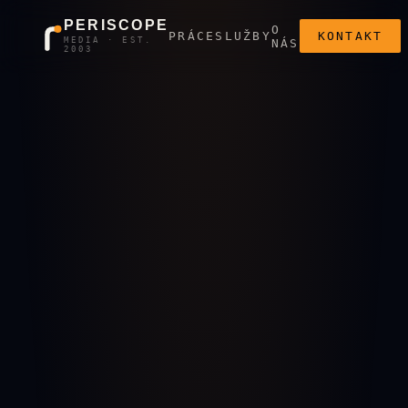
PERISCOPE
O
PRÁCE
SLUŽBY
KONTAKT
MEDIA · EST.
NÁS
2003