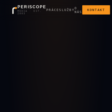
PERISCOPE
O
PRÁCE
SLUŽBY
KONTAKT
MEDIA · EST.
NÁS
2003