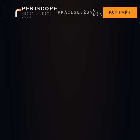
PERISCOPE
O
PRÁCE
SLUŽBY
KONTAKT
MEDIA · EST.
NÁS
2003